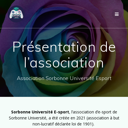
Skip
to
content
Présentation de
l’association
Association Sorbonne Université Esport
Sorbonne Université E-sport
, l’association d’e-sport de
Sorbonne Université, a été créée en 2021 (association à but
non-lucratif déclarée loi de 1901).